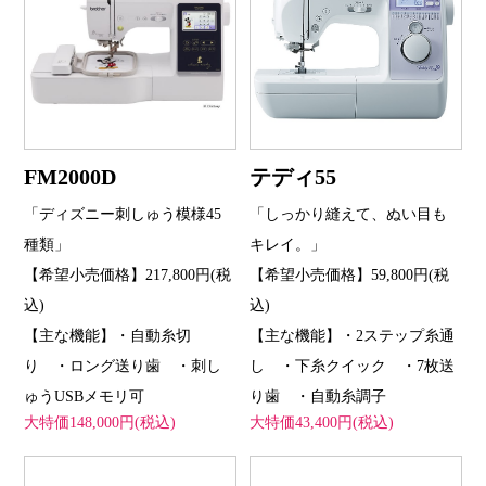
FM2000D
テディ55
「ディズニー刺しゅう模様45
「しっかり縫えて、ぬい目も
種類」
キレイ。」
【希望小売価格】217,800円(税
【希望小売価格】59,800円(税
込)
込)
【主な機能】・自動糸切
【主な機能】・2ステップ糸通
り ・ロング送り歯 ・刺し
し ・下糸クイック ・7枚送
ゅうUSBメモリ可
り歯 ・自動糸調子
大特価148,000円(税込)
大特価43,400円(税込)