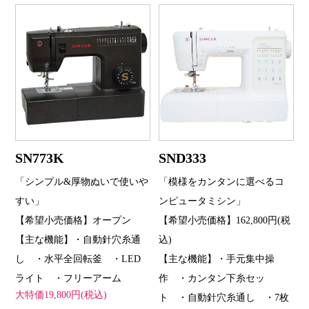
SN773K
SND333
「シンプル&厚物ぬいで使いや
「模様をカンタンに選べるコ
すい」
ンピュータミシン」
【希望小売価格】オープン
【希望小売価格】162,800円(税
【主な機能】・自動針穴糸通
込)
し ・水平全回転釜 ・LED
【主な機能】・手元集中操
ライト ・フリーアーム
作 ・カンタン下糸セッ
大特価19,800円(税込)
ト ・自動針穴糸通し ・7枚