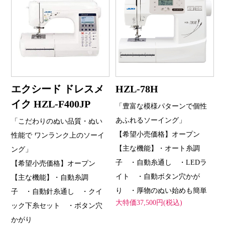
エクシード ドレスメ
HZL-78H
イク HZL-F400JP
「豊富な模様パターンで個性
あふれるソーイング」
「こだわりのぬい品質・ぬい
【希望小売価格】オープン
性能で ワンランク上のソーイ
【主な機能】・オート糸調
ング」
子 ・自動糸通し ・LEDラ
【希望小売価格】オープン
イト ・自動ボタン穴かが
【主な機能】・自動糸調
り ・厚物のぬい始めも簡単
子 ・自動針糸通し ・クイ
大特価37,500円(税込)
ック下糸セット ・ボタン穴
かがり