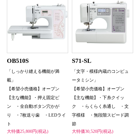
OB510S
S71-SL
「しっかり縫える機能が満
「文字・模様内蔵のコンピュ
載」
ータミシン」
【希望小売価格】オープン
【希望小売価格】オープン
【主な機能】・押え固定ピ
【主な機能】・下糸クイッ
ン ・全自動ボタン穴かが
ク ・らくらく糸通し ・文
り ・7枚送り歯 ・LEDライ
字模様 ・無段階スピード調
ト
節
大特価25,800円(税込)
大特価30,520円(税込)