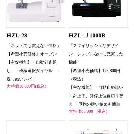
HZL-28
HZL-Ｊ1000B
「ネットでも買えない価格」
「スタイリッシュなデザイ
【希望小売価格】オープン
ン、シンプルなのに充実した
【主な機能】・自動針糸通
機能」
し ・模様選択ダイヤル ・
【希望小売価格】173,800円
返しぬいレバー
（税込）
大特価18,000円(税込)
【主な機能】・自動止め縫い
・針上下、針停止位置切り替
え ・厚物の縫い始めも簡単
大特価88,000（税込）