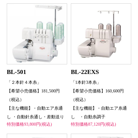
BL-501
BL-22EXS
「２本針４本糸」
「1本針3本糸」
【希望小売価格】181,500円
【希望小売価格】160,600円
（税込）
（税込）
【主な機能】・自動エア糸通
【主な機能】・自動エア糸通
し ・自動針糸通し・差動送り
し ・自動糸調子
特別価格93,800円(税込)
特別価格87,120円(税込)